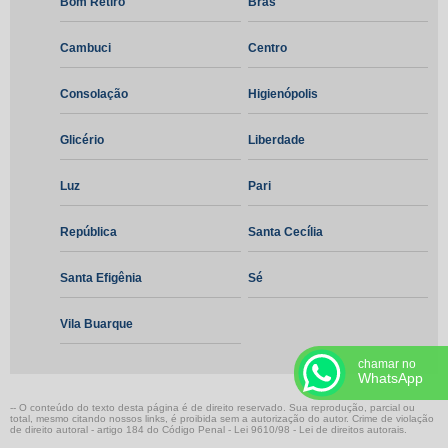
Bom Retiro
Brás
Redutor coaxial
Cambuci
Centro
Redutor de velocidades
Consolação
Higienópolis
Redutor especial
Glicério
Liberdade
Redutores ortogonais
Luz
Pari
Redutores paralelos
República
Santa Cecília
Reforma de redutores
Santa Efigênia
Sé
Retífica de engrenagens
Vila Buarque
Usinagem de médio porte
chamar no
WhatsApp
Fresamento de engrenagens
-- O conteúdo do texto desta página é de direito reservado. Sua reprodução, parcial ou
total, mesmo citando nossos links, é proibida sem a autorização do autor. Crime de violação
Empresa fresadora de engrenagens
de direito autoral - artigo 184 do Código Penal -
Lei 9610/98 - Lei de direitos autorais
.