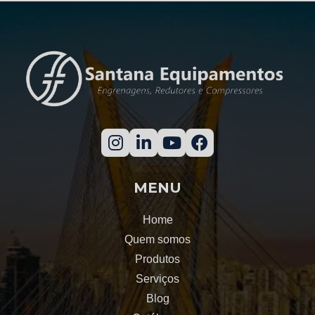
Usinagem de Engrenagens Retas
Engrenagens de dentes retos
Engrenagem cônica helicoidal
Engrenagem para redutor de velocidade
Redutor de velocidade de engrenagens helicoidais
Cremalheira engrenagem
MENU
Cremalheira helicoidal
Home
Redutor planetário preço
Quem somos
Produtos
Cremalheira helicoidal preço
Serviços
Blog
Fresamento de cremalheira