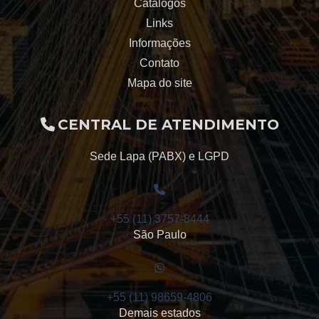
Catálogos
Manutenção preditiva redutores de velocidade
Links
Informações
Redutor de engrenagens helicoidais
Contato
Redutor de velocidade engrenagem
Mapa do site
Redutores sauer
CENTRAL DE ATENDIMENTO
Engrenagem Sauer
Sede Lapa (PABX) e LGPD
Reforma Sauer
Sauer Santana
+55 (11) 3757-8444
São Paulo
+55 (11) 98659-4806
Demais estados