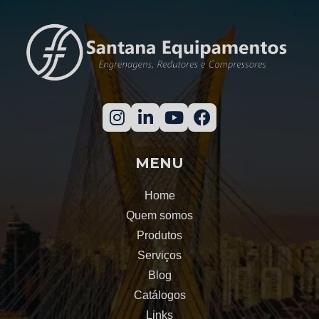
Engrenagens de dentes retos
Engrenagem cônica helicoidal
Engrenagem para redutor de velocidade
Redutor de velocidade de engrenagens helicoidais
Cremalheira engrenagem
MENU
Cremalheira helicoidal
Home
Redutor planetário preço
Quem somos
Produtos
Cremalheira helicoidal preço
Serviços
Blog
Fresamento de cremalheira
Catálogos
Manutenção preditiva redutores de velocidade
Links