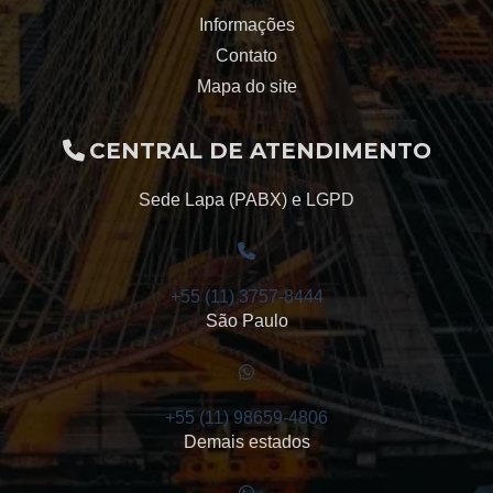
Informações
Redutor de engrenagens helicoidais
Contato
Redutor de velocidade engrenagem
Mapa do site
Redutores sauer
CENTRAL DE ATENDIMENTO
Engrenagem Sauer
Sede Lapa (PABX) e LGPD
Reforma Sauer
Sauer Santana
+55 (11) 3757-8444
São Paulo
+55 (11) 98659-4806
Demais estados