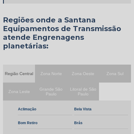
Engrenagens de Bombas
Regiões onde a Santana
Engrenagens especiais
Equipamentos de Transmissão
Engrenagens planetárias
atende Engrenagens
planetárias:
Fabricante de ciclo redutores
Fabricante de redutor planetário
Região Central
Zona Norte
Zona Oeste
Zona Sul
Fabricante de redutores
Fabricante de redutores de velocidade
Grande São
Litoral de São
Zona Leste
Paulo
Paulo
Fabricante de redutores especiais
Aclimação
Bela Vista
Manutenção de redutores
Bom Retiro
Brás
Redutor coaxial