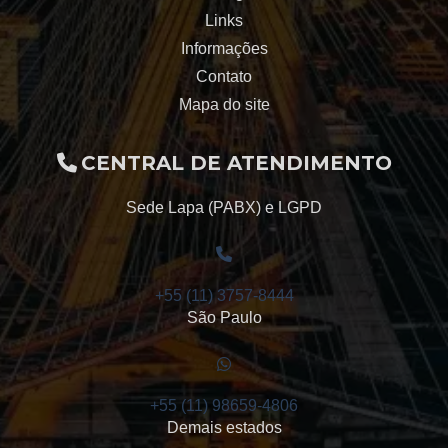
Links
Redutor de engrenagens helicoidais
Informações
Contato
Redutor de velocidade engrenagem
Mapa do site
Redutores sauer
CENTRAL DE ATENDIMENTO
Engrenagem Sauer
Sede Lapa (PABX) e LGPD
Reforma Sauer
Sauer Santana
+55 (11) 3757-8444
São Paulo
+55 (11) 98659-4806
Demais estados