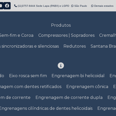
(11)3757-8444 Sede Lapa (PABX) e LGPD
São Paulo
Demais estados
Produtos
Sem-fim e Coroa
Compressores | Sopradores
Cremalh
s sincronizadoras e silenciosas
Redutores
Santana Bras
ado
Eixo rosca sem fim
Engrenagem bi helicoidal
En
agem com dentes retificados
Engrenagem cônica
E
m de corrente
Engrenagem de corrente dupla
Eng
Engrenagens cilíndricas de dentes helicoidais
Engrenag