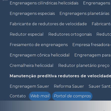
Engrenagens cilíndricas helicoidais
Engrenagens 
Engrenagens especiais
Engrenagens planetárias
Fabricante de redutores de velocidade
Fabricant
Redutor especial
Redutores ortogonais
Reduto
Fresamento de engrenagens
Empresa fresadora
Engrenagem cônica helicoidal
Engrenagem para 
Cremalheira helicoidal
Redutor planetário preço
Manutenção preditiva redutores de velocidad
Engrenagem Sauer
Reforma Sauer
Sauer San
Contato
Web mail
Portal de compras