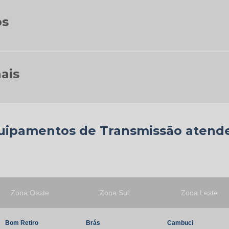
os
ais
uipamentos de Transmissão atende
Zona Oeste
Zona Sul
Zona Leste
Bom Retiro
Brás
Cambuci