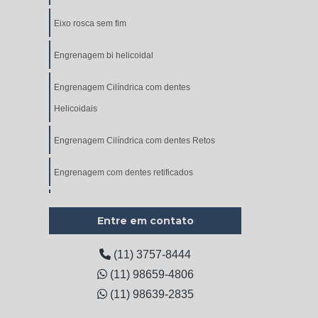
Eixo rosca sem fim
Engrenagem bi helicoidal
Engrenagem Cilíndrica com dentes
Helicoidais
Engrenagem Cilíndrica com dentes Retos
Engrenagem com dentes retificados
Engrenagem cônica
Entre em contato
Engrenagem cônica de dentes helicoidais
(11) 3757-8444
Engrenagem Cônica de Dentes Retos
(11) 98659-4806
(11) 98639-2835
Engrenagem de corrente