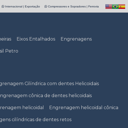
Internacional | Exportação
Compressores e Sopradores | Ferrovia
eiras
Eixos Entalhados
Engrenagens
il Petro
grenagem Cilíndrica com dentes Helicoidais
ngrenagem cônica de dentes helicoidais
renagem helicoidal
Engrenagem helicoidal cônica
ens cilíndricas de dentes retos