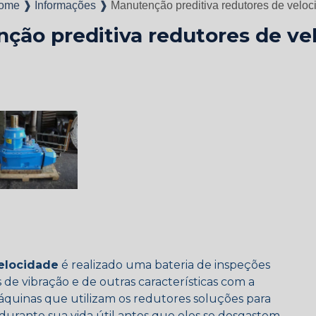
ome ❱
Informações ❱
Manutenção preditiva redutores de veloc
ção preditiva redutores de ve
elocidade
é realizado uma bateria de inspeções
as de vibração e de outras características com a
máquinas que utilizam os redutores soluções para
rante sua vida útil antes que eles se desgastem