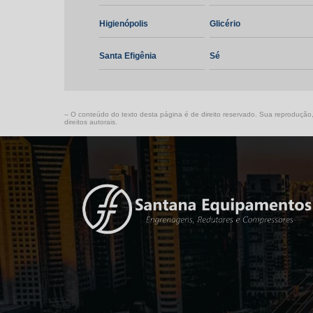
Higienópolis
Glicério
Santa Efigênia
Sé
-- O conteúdo do texto desta página é de direito reservado. Sua reprodução, 
direitos autorais
.