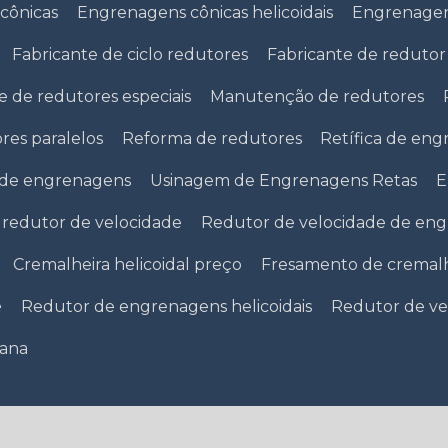
cônicas
Engrenagens cônicas helicoidais
Engrenagens
Fabricante de ciclo redutores
Fabricante de redutor
e de redutores especiais
Manutenção de redutores
res paralelos
Reforma de redutores
Retífica de en
 de engrenagens
Usinagem de Engrenagens Retas
E
redutor de velocidade
Redutor de velocidade de engr
Cremalheira helicoidal preço
Fresamento de cremalh
e
Redutor de engrenagens helicoidais
Redutor de v
tana