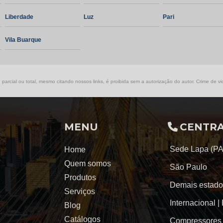
Liberdade
Luz
Pari
Vila Buarque
parcial ou total, mesmo citando nossos links, é proibida sem a autorização do autor. Crime de vio
MENU
CENTRA
Sede Lapa (P
Home
Quem somos
São Paulo
Produtos
Demais estado
Serviços
Internacional |
Blog
Catálogos
Compressores 