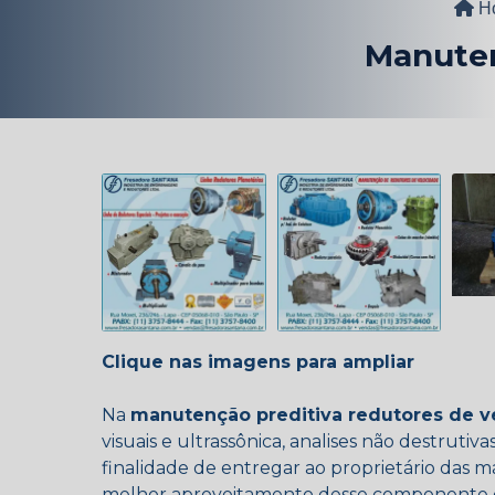
H
Manuten
Clique nas imagens para ampliar
Na
manutenção preditiva redutores de v
visuais e ultrassônica, analises não destrutiv
finalidade de entregar ao proprietário das 
melhor aproveitamento desse componente du