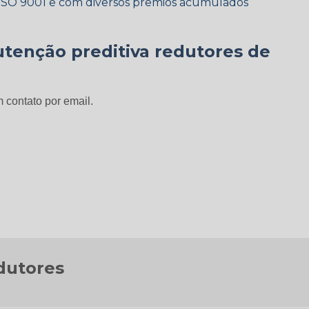
 ISO 9001 e com diversos prêmios acumulados
tenção preditiva redutores de
 contato por email.
dutores