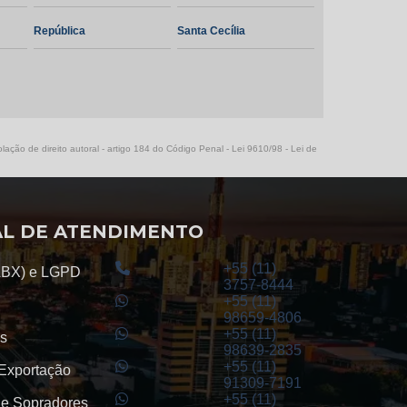
Usinagem de Engrenagens Retas
República
Santa Cecília
Engrenagens de dentes retos
Engrenagem cônica helicoidal
Engrenagem para redutor de velocidade
lação de direito autoral - artigo 184 do Código Penal -
Lei 9610/98 - Lei de
Redutor de velocidade de engrenagens
helicoidais
L DE ATENDIMENTO
Cremalheira engrenagem
+55 (11)
ABX) e LGPD
3757-8444
Cremalheira helicoidal
+55 (11)
98659-4806
+55 (11)
s
Redutor planetário preço
98639-2835
+55 (11)
 Exportação
Cremalheira helicoidal preço
91309-7191
+55 (11)
e Sopradores