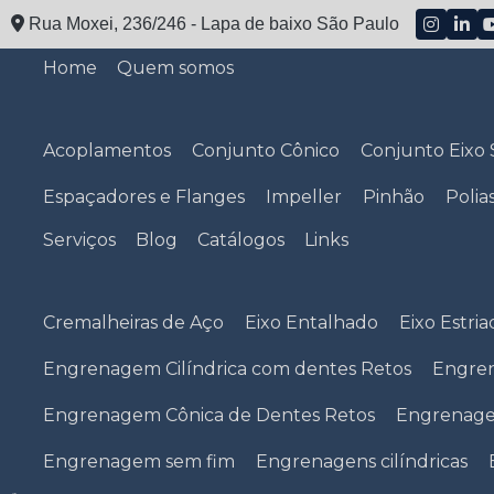
Rua Moxei, 236/246 - Lapa de baixo São Paulo
Home
Quem somos
Acoplamentos
Conjunto Cônico
Conjunto Eixo 
Espaçadores e Flanges
Impeller
Pinhão
Polia
Serviços
Blog
Catálogos
Links
Cremalheiras de Aço
Eixo Entalhado
Eixo Estri
Engrenagem Cilíndrica com dentes Retos
Engren
Engrenagem Cônica de Dentes Retos
Engrenage
Engrenagem sem fim
Engrenagens cilíndricas