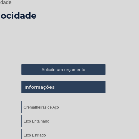
idade
locidade
Solicite um orçamento
Informações
Cremalheiras de Aço
Eixo Entalhado
Eixo Estriado