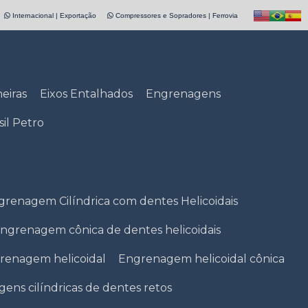
Internacional | Exportação
Compressores e Sopradores | Ferrovia
eiras
Eixos Entalhados
Engrenagens
il Petro
grenagem Cilíndrica com dentes Helicoidais
ngrenagem cônica de dentes helicoidais
renagem helicoidal
Engrenagem helicoidal cônica
ens cilíndricas de dentes retos