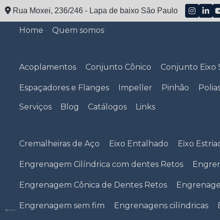
Rua Moxei, 236/246 - Lapa de baixo São Paulo
Home
Quem somos
Acoplamentos
Conjunto Cônico
Conjunto Eixo 
Espaçadores e Flanges
Impeller
Pinhão
Polia
Serviços
Blog
Catálogos
Links
Cremalheiras de Aço
Eixo Entalhado
Eixo Estri
Engrenagem Cilíndrica com dentes Retos
Engren
Engrenagem Cônica de Dentes Retos
Engrenage
Engrenagem sem fim
Engrenagens cilíndricas