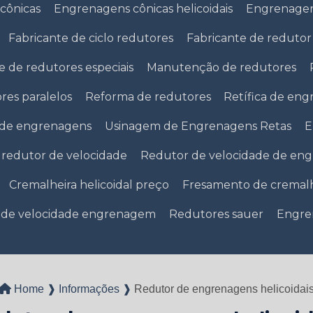
cônicas
Engrenagens cônicas helicoidais
Engrenagens
Fabricante de ciclo redutores
Fabricante de redutor
e de redutores especiais
Manutenção de redutores
res paralelos
Reforma de redutores
Retífica de en
 de engrenagens
Usinagem de Engrenagens Retas
E
redutor de velocidade
Redutor de velocidade de engr
Cremalheira helicoidal preço
Fresamento de cremalh
 de velocidade engrenagem
Redutores sauer
Engre
Home ❱
Informações ❱
Redutor de engrenagens helicoidai