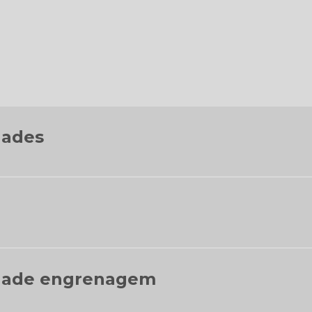
dades
idade engrenagem