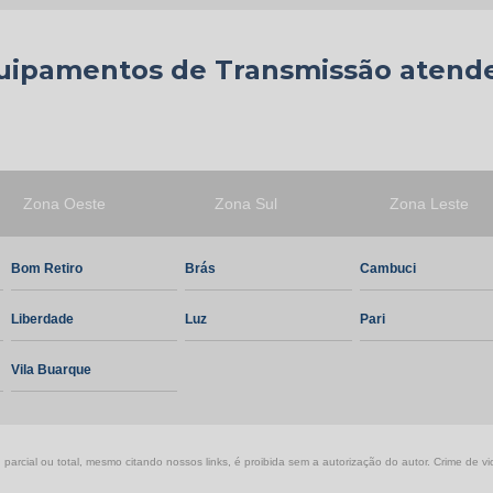
quipamentos de Transmissão atend
Zona Oeste
Zona Sul
Zona Leste
Bom Retiro
Brás
Cambuci
Liberdade
Luz
Pari
Vila Buarque
parcial ou total, mesmo citando nossos links, é proibida sem a autorização do autor. Crime de vio