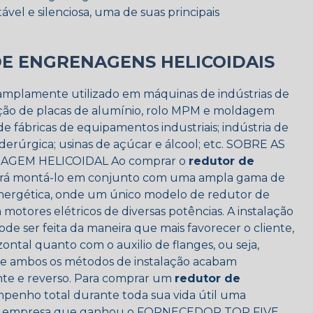
el e silenciosa, uma de suas principais
E ENGRENAGENS HELICOIDAIS
amplamente utilizado em máquinas de indústrias de
ação de placas de alumínio, rolo MPM e moldagem
fábricas de equipamentos industriais; indústria de
iderúrgica; usinas de açúcar e álcool; etc. SOBRE AS
GEM HELICOIDAL Ao comprar o
redutor de
derá montá-lo em conjunto com uma ampla gama de
 energética, onde um único modelo de redutor de
otores elétricos de diversas potências. A instalação
de ser feita da maneira que mais favorecer o cliente,
ontal quanto com o auxilio de flanges, ou seja,
ue ambos os métodos de instalação acabam
nte e reverso. Para comprar um
redutor de
enho total durante toda sua vida útil uma
a. A empresa que ganhou o FORNECEDOR TOP FIVE