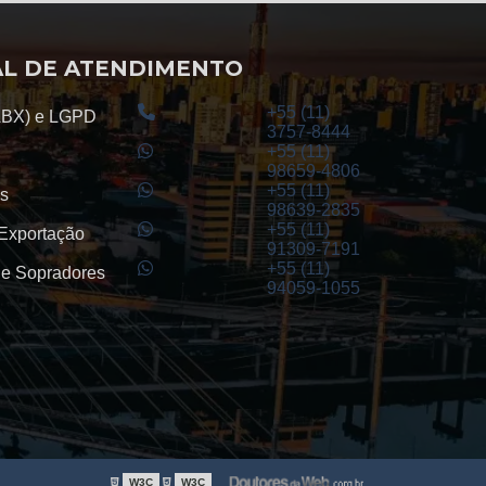
Engrenagens de dentes retos
L DE ATENDIMENTO
Engrenagem cônica helicoidal
+55 (11)
ABX) e LGPD
Engrenagem para redutor de velocidade
3757-8444
+55 (11)
98659-4806
Redutor de velocidade de engrenagens
+55 (11)
s
98639-2835
helicoidais
+55 (11)
 Exportação
91309-7191
Cremalheira engrenagem
+55 (11)
e Sopradores
94059-1055
Cremalheira helicoidal
Redutor planetário preço
Cremalheira helicoidal preço
Fresamento de cremalheira
W3C
W3C