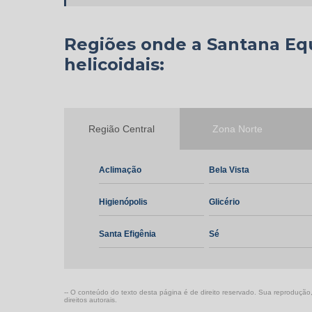
Regiões onde a Santana E
helicoidais:
Região Central
Zona Norte
Aclimação
Bela Vista
Higienópolis
Glicério
Santa Efigênia
Sé
-- O conteúdo do texto desta página é de direito reservado. Sua reprodução, 
direitos autorais
.