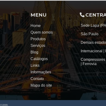
MENU
CENTRA
Sede Lapa (P
Home
Quem somos
São Paulo
Produtos
Demais estado
Serviços
Internacional |
Blog
Catálogos
Compressores 
| Ferrovia
Links
Informações
Contato
Mapa do site
2/1998)