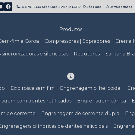
(11)3757-8444 Sede Lapa (PABX) e LGPD
São Paulo
Demais estados
Produtos
Sem-fim e Coroa
Compressores | Sopradores
Cremalh
s sincronizadoras e silenciosas
Redutores
Santana Bras
ado
Eixo rosca sem fim
Engrenagem bi helicoidal
En
agem com dentes retificados
Engrenagem cônica
E
m de corrente
Engrenagem de corrente dupla
Eng
Engrenagens cilíndricas de dentes helicoidais
Engrenag