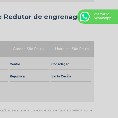
Redutor de velocidades
chamar no
e Redutor de engrenagens
WhatsApp
Redutor especial
Redutores ortogonais
Redutores paralelos
Grande São Paulo
Litoral de São Paulo
Reforma de redutores
Centro
Consolação
Retífica de engrenagens
República
Santa Cecília
Usinagem de médio porte
Fresamento de engrenagens
Empresa fresadora de engrenagens
lação de direito autoral - artigo 184 do Código Penal -
Lei 9610/98 - Lei de
Usinagem de Engrenagens Retas