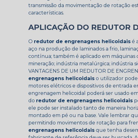
transmissão da movimentação de rotação estáv
características.
APLICAÇÃO DO REDUTOR D
O
redutor de engrenagens helicoidais
é 
aço na produção de laminados a frio, lamin
contínua; também é aplicado em máquinas de 
mineração; indústria metalúrgica; indústria s
VANTAGENS DE UM REDUTOR DE ENGRENA
engrenagens helicoidais
o utilizador po
motores elétricos e dispositivos de entrada
engrenagem helicoidal poderá ser usado em m
do
redutor de engrenagens helicoidais
po
ele pode ser instalado tanto de maneira horiz
montado em pé ou na base. Vale lembrar q
permitindo movimentos de rotação para fre
engrenagens helicoidais
que tenha desemp
fabricante de referência deve ser buscad