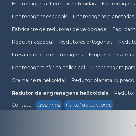
Engrenagens cilíndricas helicoidais
Engrenagens 
Engrenagens especiais
Engrenagens planetárias
Fabricante de redutores de velocidade
Fabricant
Redutor especial
Redutores ortogonais
Reduto
Fresamento de engrenagens
Empresa fresadora
Engrenagem cônica helicoidal
Engrenagem para 
Cremalheira helicoidal
Redutor planetário preço
Redutor de engrenagens helicoidais
Redutor
Contato
Web mail
Portal de compras